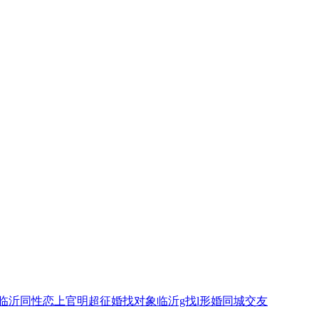
临沂同性恋上官明超征婚找对象临沂g找l形婚同城交友