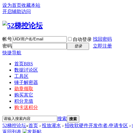
设为首页
收藏本站
开启辅助访问
帐号
找回密码
自动登录
密码
立即注册
登录
快捷导航
首页
BBS
数据讨论区
工具区
锤子解密器
勋章领取
购买其它
积分充值
购卡送积分
搜索
搜索
52梯控论坛
»
首页
›
投放灌水
›
招收软硬件开发作者-申请专区
›
返回列表