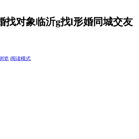
婚找对象临沂g找l形婚同城交友
浏览
|
阅读模式