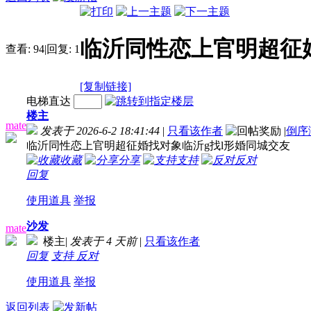
临沂同性恋上官明超征
查看:
94
|
回复:
1
[复制链接]
电梯直达
楼主
mate
发表于 2026-6-2 18:41:44
|
只看该作者
|
倒序
临沂同性恋上官明超征婚找对象临沂g找l形婚同城交友
收藏
分享
支持
反对
回复
使用道具
举报
沙发
mate
楼主
|
发表于
4 天前
|
只看该作者
回复
支持
反对
使用道具
举报
返回列表