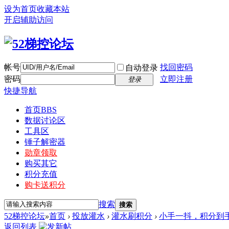
设为首页
收藏本站
开启辅助访问
帐号
找回密码
自动登录
密码
立即注册
登录
快捷导航
首页
BBS
数据讨论区
工具区
锤子解密器
勋章领取
购买其它
积分充值
购卡送积分
搜索
搜索
52梯控论坛
»
首页
›
投放灌水
›
灌水刷积分
›
小手一抖，积分到
返回列表