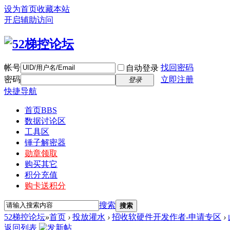
设为首页
收藏本站
开启辅助访问
帐号
找回密码
自动登录
密码
立即注册
登录
快捷导航
首页
BBS
数据讨论区
工具区
锤子解密器
勋章领取
购买其它
积分充值
购卡送积分
搜索
搜索
52梯控论坛
»
首页
›
投放灌水
›
招收软硬件开发作者-申请专区
›
返回列表