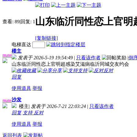
山东临沂同性恋上官明
查看:
89
|
回复:
1
[复制链接]
电梯直达
楼主
mate
发表于 2026-5-19 19:54:49
|
只看该作者
|
倒
山东临沂同性恋上官明超感染艾滋病临沂同城交友约会
收藏
分享
支持
反对
回复
使用道具
举报
沙发
mate
楼主
|
发表于 2026-7-21 22:03:24
|
只看该作者
回复
支持
反对
使用道具
举报
返回列表