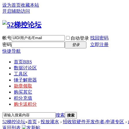
设为首页
收藏本站
开启辅助访问
帐号
找回密码
自动登录
密码
立即注册
登录
快捷导航
首页
BBS
数据讨论区
工具区
锤子解密器
勋章领取
购买其它
积分充值
购卡送积分
搜索
搜索
52梯控论坛
»
首页
›
投放灌水
›
招收软硬件开发作者-申请专区
›
返回列表