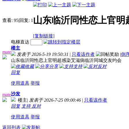
山东临沂同性恋上官明
查看:
95
|
回复:
1
[复制链接]
电梯直达
楼主
mate
发表于 2026-5-19 19:50:31
|
只看该作者
|
倒
山东临沂同性恋上官明超感染艾滋病临沂同城交友约会
收藏
分享
支持
反对
回复
使用道具
举报
沙发
mate
楼主
|
发表于 2026-7-25 09:00:46
|
只看该作者
回复
支持
反对
使用道具
举报
返回列表