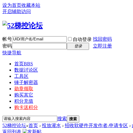
设为首页
收藏本站
开启辅助访问
帐号
找回密码
自动登录
密码
立即注册
登录
快捷导航
首页
BBS
数据讨论区
工具区
锤子解密器
勋章领取
购买其它
积分充值
购卡送积分
搜索
搜索
52梯控论坛
»
首页
›
投放灌水
›
招收软硬件开发作者-申请专区
›
返回列表