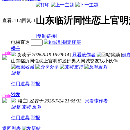
山东临沂同性恋上官明
查看:
112
|
回复:
1
[复制链接]
电梯直达
楼主
mate
发表于 2026-5-19 16:38:14
|
只看该作者
|
倒
山东临沂同性恋上官明超迷奸男人同城交友找小伙伴
收藏
分享
支持
反对
回复
使用道具
举报
沙发
mate
楼主
|
发表于 2026-7-24 21:05:33
|
只看该作者
回复
支持
反对
使用道具
举报
返回列表