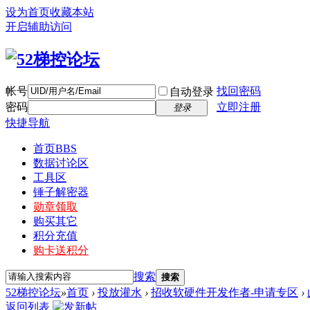
设为首页
收藏本站
开启辅助访问
帐号
找回密码
自动登录
密码
立即注册
登录
快捷导航
首页
BBS
数据讨论区
工具区
锤子解密器
勋章领取
购买其它
积分充值
购卡送积分
搜索
搜索
52梯控论坛
»
首页
›
投放灌水
›
招收软硬件开发作者-申请专区
›
返回列表