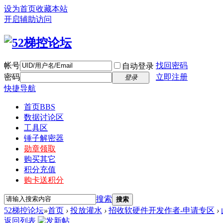
设为首页
收藏本站
开启辅助访问
帐号
找回密码
自动登录
密码
立即注册
登录
快捷导航
首页
BBS
数据讨论区
工具区
锤子解密器
勋章领取
购买其它
积分充值
购卡送积分
搜索
搜索
52梯控论坛
»
首页
›
投放灌水
›
招收软硬件开发作者-申请专区
›
返回列表