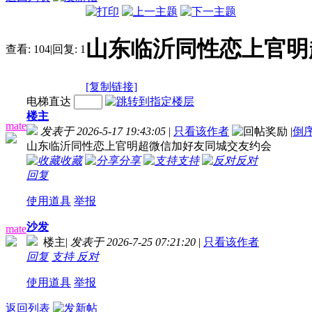
山东临沂同性恋上官明
查看:
104
|
回复:
1
[复制链接]
电梯直达
楼主
mate
发表于 2026-5-17 19:43:05
|
只看该作者
|
倒
山东临沂同性恋上官明超微信加好友同城交友约会
收藏
分享
支持
反对
回复
使用道具
举报
沙发
mate
楼主
|
发表于 2026-7-25 07:21:20
|
只看该作者
回复
支持
反对
使用道具
举报
返回列表