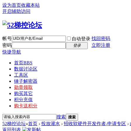
设为首页
收藏本站
开启辅助访问
帐号
找回密码
自动登录
密码
立即注册
登录
快捷导航
首页
BBS
数据讨论区
工具区
锤子解密器
勋章领取
购买其它
积分充值
购卡送积分
搜索
搜索
52梯控论坛
»
首页
›
投放灌水
›
招收软硬件开发作者-申请专区
›
返回列表