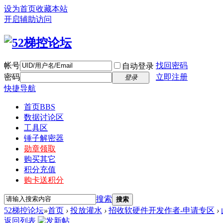
设为首页
收藏本站
开启辅助访问
帐号
找回密码
自动登录
密码
立即注册
登录
快捷导航
首页
BBS
数据讨论区
工具区
锤子解密器
勋章领取
购买其它
积分充值
购卡送积分
搜索
搜索
52梯控论坛
»
首页
›
投放灌水
›
招收软硬件开发作者-申请专区
›
返回列表