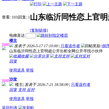
山东临沂同性恋上官明
查看:
103
|
回复:
1
[复制链接]
电梯直达
楼主
mate
发表于 2026-5-17 17:10:00
|
只看该作者
|
倒
山东临沂同性恋上官明超公开出柜全网公开寻找小伙伴
收藏
分享
支持
反对
回复
使用道具
举报
沙发
mate
楼主
|
发表于 2026-7-21 18:58:09
|
只看该作者
回复
支持
反对
使用道具
举报
返回列表