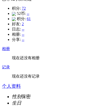
积分:
72
52币:
--
积分:
61
好友:
2
日志:
--
相册:
--
分享:
--
相册
现在还没有相册
记录
现在还没有记录
个人资料
性别
保密
生日