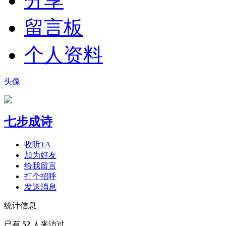
分享
留言板
个人资料
头像
七步成诗
收听TA
加为好友
给我留言
打个招呼
发送消息
统计信息
已有
52
人来访过