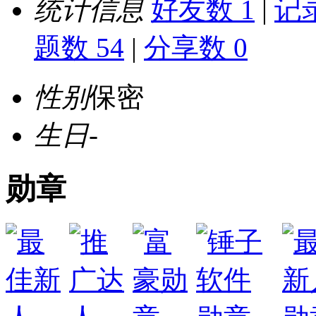
统计信息
好友数 1
|
记录
题数 54
|
分享数 0
性别
保密
生日
-
勋章