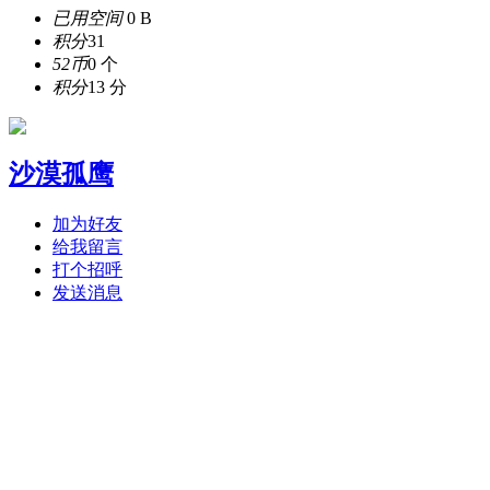
已用空间
0 B
积分
31
52币
0 个
积分
13 分
沙漠孤鹰
加为好友
给我留言
打个招呼
发送消息