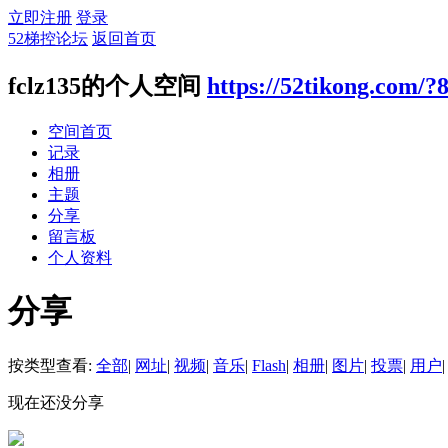
立即注册
登录
52梯控论坛
返回首页
fclz135的个人空间
https://52tikong.com/?
空间首页
记录
相册
主题
分享
留言板
个人资料
分享
按类型查看:
全部
|
网址
|
视频
|
音乐
|
Flash
|
相册
|
图片
|
投票
|
用户
|
现在还没分享