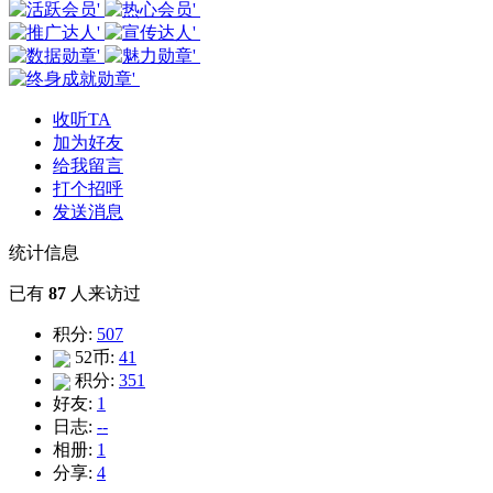
收听TA
加为好友
给我留言
打个招呼
发送消息
统计信息
已有
87
人来访过
积分:
507
52币:
41
积分:
351
好友:
1
日志:
--
相册:
1
分享:
4