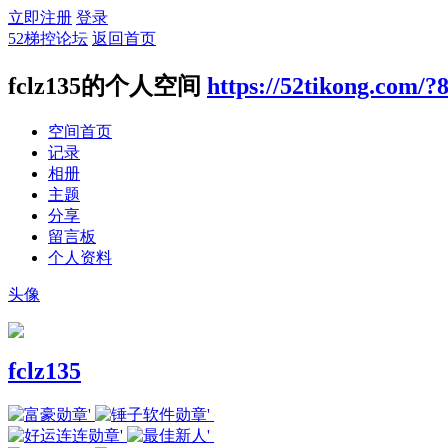
立即注册
登录
52梯控论坛
返回首页
fclz135的个人空间
https://52tikong.com/?
空间首页
记录
相册
主题
分享
留言板
个人资料
头像
fclz135