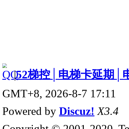
|
52梯控│电梯卡延期│
GMT+8, 2026-8-7 17:11
Powered by
Discuz!
X3.4
Copyright © 2001-2020, Te