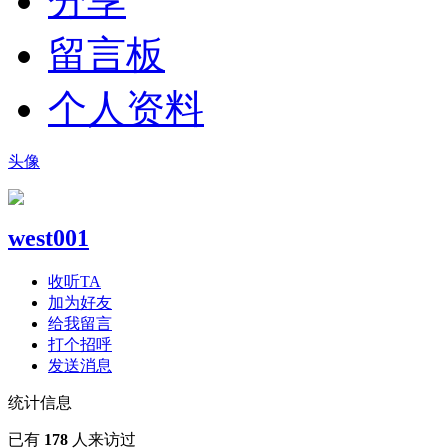
分享
留言板
个人资料
头像
west001
收听TA
加为好友
给我留言
打个招呼
发送消息
统计信息
已有
178
人来访过