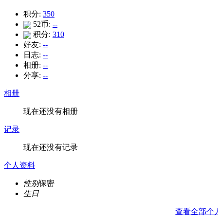
积分:
350
52币:
--
积分:
310
好友:
--
日志:
--
相册:
--
分享:
--
相册
现在还没有相册
记录
现在还没有记录
个人资料
性别
保密
生日
查看全部个