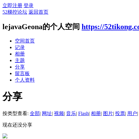
立即注册
登录
52梯控论坛
返回首页
lejavaGeona的个人空间
https://52tikong.
空间首页
记录
相册
主题
分享
留言板
个人资料
分享
按类型查看:
全部
|
网址
|
视频
|
音乐
|
Flash
|
相册
|
图片
|
投票
|
用户
|
现在还没分享