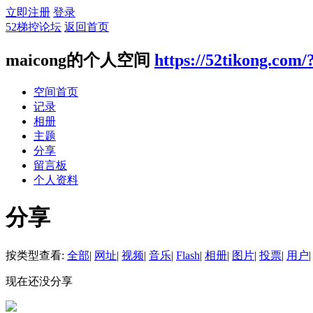
立即注册
登录
52梯控论坛
返回首页
maicong的个人空间
https://52tikong.com/
空间首页
记录
相册
主题
分享
留言板
个人资料
分享
按类型查看:
全部
|
网址
|
视频
|
音乐
|
Flash
|
相册
|
图片
|
投票
|
用户
|
现在还没分享