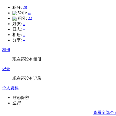
积分:
28
52币:
--
积分:
22
好友:
--
日志:
--
相册:
--
分享:
--
相册
现在还没有相册
记录
现在还没有记录
个人资料
性别
保密
生日
查看全部个