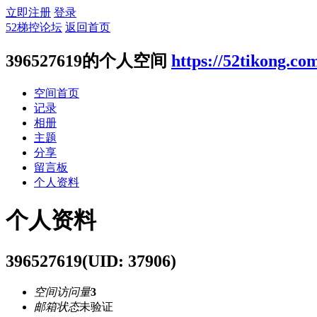
立即注册
登录
52梯控论坛
返回首页
396527619的个人空间
https://52tikong.co
空间首页
记录
相册
主题
分享
留言板
个人资料
个人资料
396527619
(UID: 37906)
空间访问量
3
邮箱状态
未验证