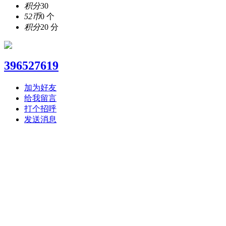
积分
30
52币
0 个
积分
20 分
396527619
加为好友
给我留言
打个招呼
发送消息