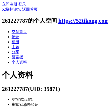
立即注册
登录
52梯控论坛
返回首页
261227787的个人空间
https://52tikong.co
空间首页
记录
相册
主题
分享
留言板
个人资料
个人资料
261227787
(UID: 35871)
空间访问量
1
邮箱状态
未验证