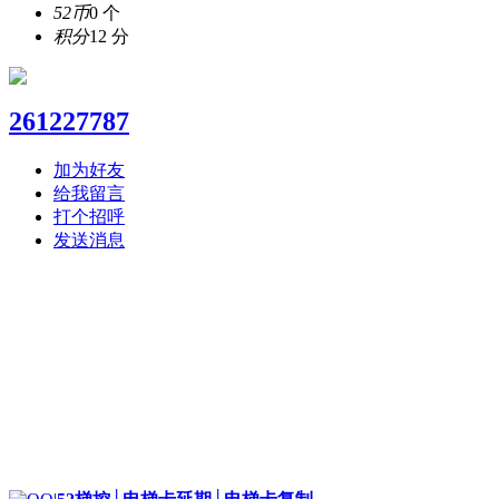
52币
0 个
积分
12 分
261227787
加为好友
给我留言
打个招呼
发送消息