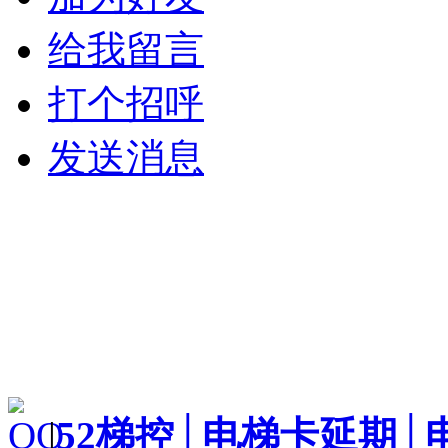
给我留言
打个招呼
发送消息
|
52梯控│电梯卡延期│