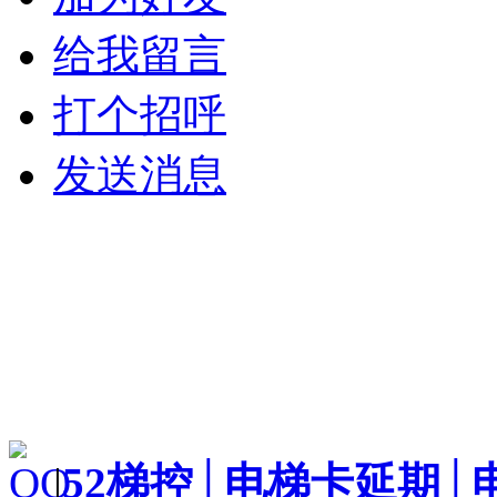
给我留言
打个招呼
发送消息
|
52梯控│电梯卡延期│