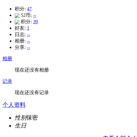
积分:
47
52币:
--
积分:
39
好友:
1
日志:
--
相册:
--
分享:
--
相册
现在还没有相册
记录
现在还没有记录
个人资料
性别
保密
生日