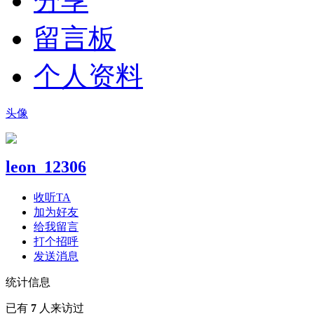
分享
留言板
个人资料
头像
leon_12306
收听TA
加为好友
给我留言
打个招呼
发送消息
统计信息
已有
7
人来访过