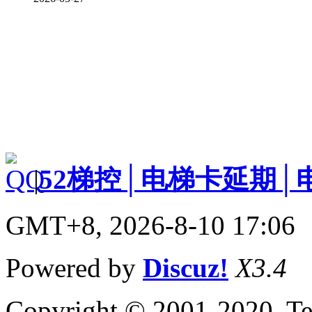
|
52梯控│电梯卡延期│
GMT+8, 2026-8-10 17:06
Powered by
Discuz!
X3.4
Copyright © 2001-2020, Te