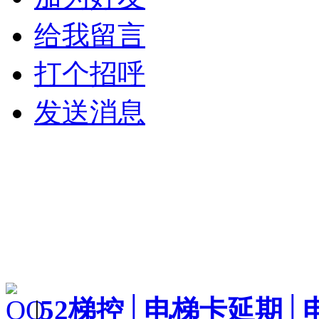
给我留言
打个招呼
发送消息
|
52梯控│电梯卡延期│