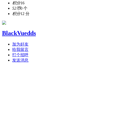
积分
16
52币
0 个
积分
12 分
BlackVuedds
加为好友
给我留言
打个招呼
发送消息