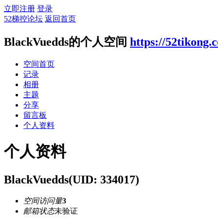
立即注册
登录
52梯控论坛
返回首页
BlackVuedds的个人空间
https://52tikong
空间首页
记录
相册
主题
分享
留言板
个人资料
个人资料
BlackVuedds
(UID: 334017)
空间访问量
3
邮箱状态
未验证