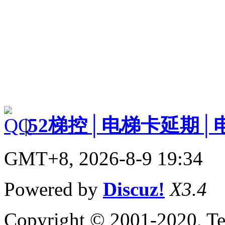
|
52梯控│电梯卡延期│
GMT+8, 2026-8-9 19:34
Powered by
Discuz!
X3.4
Copyright © 2001-2020, Te