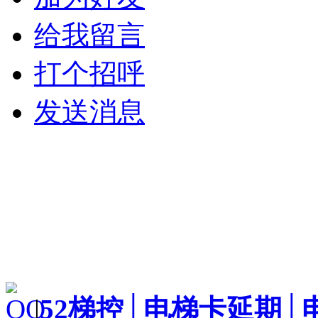
给我留言
打个招呼
发送消息
|
52梯控│电梯卡延期│