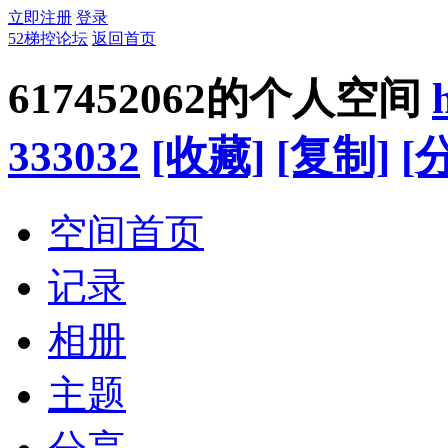
立即注册
登录
52梯控论坛
返回首页
617452062的个人空间
333032
[收藏]
[复制]
[
空间首页
记录
相册
主题