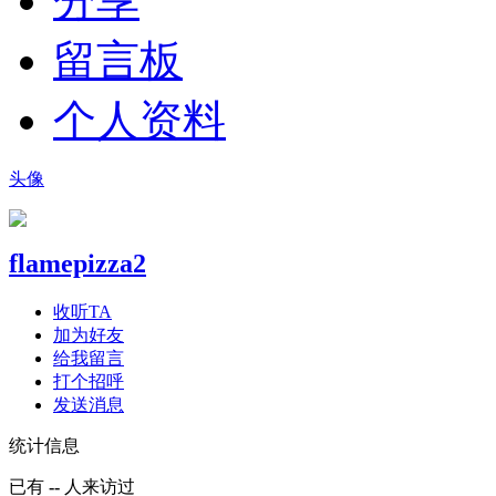
分享
留言板
个人资料
头像
flamepizza2
收听TA
加为好友
给我留言
打个招呼
发送消息
统计信息
已有
--
人来访过