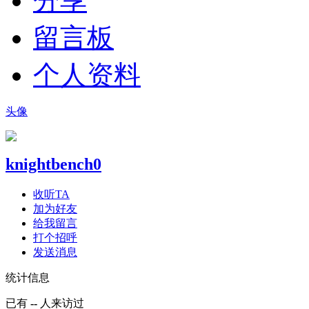
分享
留言板
个人资料
头像
knightbench0
收听TA
加为好友
给我留言
打个招呼
发送消息
统计信息
已有
--
人来访过