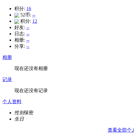
积分:
16
52币:
--
积分:
12
好友:
--
日志:
--
相册:
--
分享:
--
相册
现在还没有相册
记录
现在还没有记录
个人资料
性别
保密
生日
查看全部个