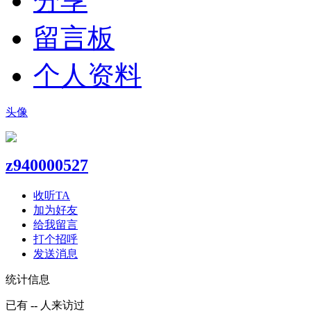
分享
留言板
个人资料
头像
z940000527
收听TA
加为好友
给我留言
打个招呼
发送消息
统计信息
已有
--
人来访过