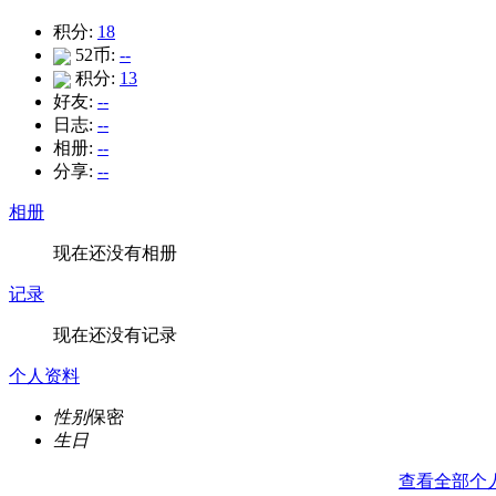
积分:
18
52币:
--
积分:
13
好友:
--
日志:
--
相册:
--
分享:
--
相册
现在还没有相册
记录
现在还没有记录
个人资料
性别
保密
生日
查看全部个