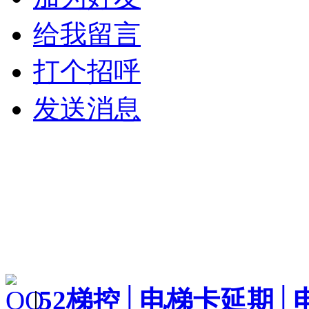
给我留言
打个招呼
发送消息
|
52梯控│电梯卡延期│