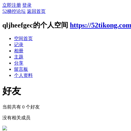
立即注册
登录
52梯控论坛
返回首页
qljheefgec的个人空间
https://52tikong.co
空间首页
记录
相册
主题
分享
留言板
个人资料
好友
当前共有
0
个好友
没有相关成员