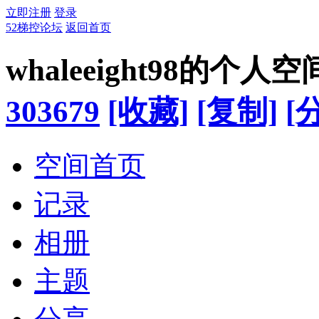
立即注册
登录
52梯控论坛
返回首页
whaleeight98的个人空
303679
[收藏]
[复制]
[
空间首页
记录
相册
主题