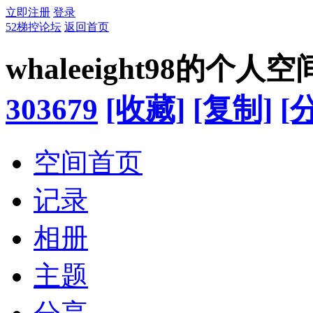
立即注册
登录
52梯控论坛
返回首页
whaleeight98的个人空
303679
[收藏]
[复制]
[
空间首页
记录
相册
主题