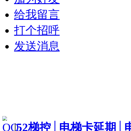
给我留言
打个招呼
发送消息
|
52梯控│电梯卡延期│