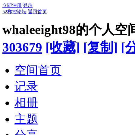
立即注册
登录
52梯控论坛
返回首页
whaleeight98的个人空
303679
[收藏]
[复制]
[
空间首页
记录
相册
主题