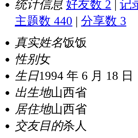
统计信息
好友数 2
|
记录
主题数 440
|
分享数 3
真实姓名
饭饭
性别
女
生日
1994 年 6 月 18 日
出生地
山西省
居住地
山西省
交友目的
杀人