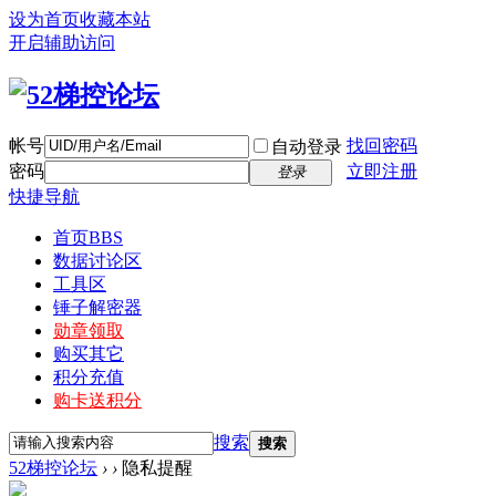
设为首页
收藏本站
开启辅助访问
帐号
找回密码
自动登录
密码
立即注册
登录
快捷导航
首页
BBS
数据讨论区
工具区
锤子解密器
勋章领取
购买其它
积分充值
购卡送积分
搜索
搜索
52梯控论坛
›
›
隐私提醒