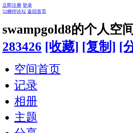
立即注册
登录
52梯控论坛
返回首页
swampgold8的个人空
283426
[收藏]
[复制]
[
空间首页
记录
相册
主题