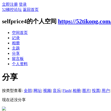
立即注册
登录
52梯控论坛
返回首页
selfprice4的个人空间
https://52tikong.co
空间首页
记录
相册
主题
分享
留言板
个人资料
分享
按类型查看:
全部
|
网址
|
视频
|
音乐
|
Flash
|
相册
|
图片
|
投票
|
用户
|
现在还没分享