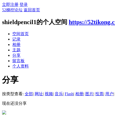
立即注册
登录
52梯控论坛
返回首页
shieldpencil1的个人空间
https://52tikong
空间首页
记录
相册
主题
分享
留言板
个人资料
分享
按类型查看:
全部
|
网址
|
视频
|
音乐
|
Flash
|
相册
|
图片
|
投票
|
用户
|
现在还没分享