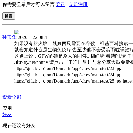
你需要登录后才可以留言
登录
|
立即注册
留言
孙玉华
2026-1-22 08:41
如果没有防火墙，魏则西只需要在谷歌、维基百科搜索一
就会知道什么是生物免疫疗法,至少他不会受骗而耽误治
这点上说，GFW的确是杀人的同谋.. 翻红墙,看禁闻,请打
址:bitly.net/nnnnv 请点击【干净世界】与您分享大型免费
https://gitlab．ｃom/Donnarht/app/-/raw/main/test/23.jpg
https://gitlab．ｃom/Donnarht/app/-/raw/main/test/24.jpg
https://gitlab．ｃom/Donnarht/app/-/raw/main/test/25.jpg https://
...
查看全部
应用
好友
现在还没有好友