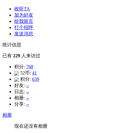
收听TA
加为好友
给我留言
打个招呼
发送消息
统计信息
已有
229
人来访过
积分:
768
52币:
41
积分:
639
好友:
--
日志:
--
相册:
--
分享:
--
相册
现在还没有相册