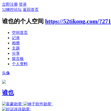
立即注册
登录
52梯控论坛
返回首页
谁也的个人空间
https://52tikong.com/?27
空间首页
记录
相册
主题
分享
留言板
个人资料
头像
谁也