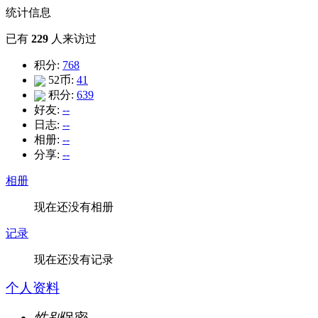
统计信息
已有
229
人来访过
积分:
768
52币:
41
积分:
639
好友:
--
日志:
--
相册:
--
分享:
--
相册
现在还没有相册
记录
现在还没有记录
个人资料
性别
保密