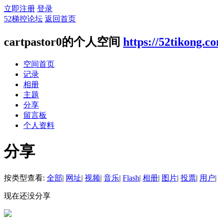
立即注册
登录
52梯控论坛
返回首页
cartpastor0的个人空间
https://52tikong.c
空间首页
记录
相册
主题
分享
留言板
个人资料
分享
按类型查看:
全部
|
网址
|
视频
|
音乐
|
Flash
|
相册
|
图片
|
投票
|
用户
|
现在还没分享