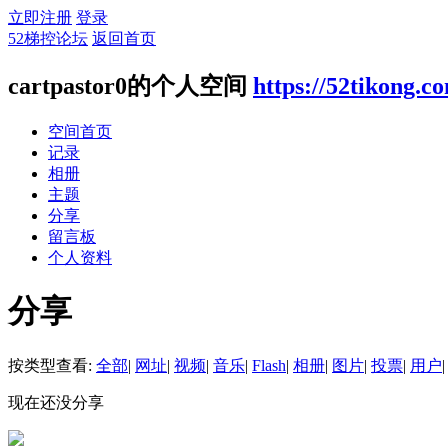
立即注册
登录
52梯控论坛
返回首页
cartpastor0的个人空间
https://52tikong.c
空间首页
记录
相册
主题
分享
留言板
个人资料
分享
按类型查看:
全部
|
网址
|
视频
|
音乐
|
Flash
|
相册
|
图片
|
投票
|
用户
|
现在还没分享