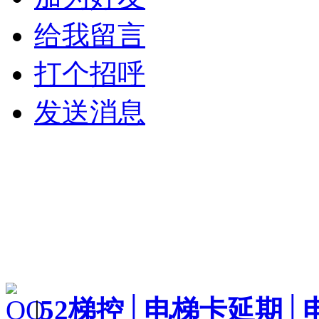
给我留言
打个招呼
发送消息
|
52梯控│电梯卡延期│