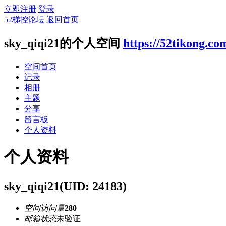
立即注册
登录
52梯控论坛
返回首页
sky_qiqi21的个人空间
https://52tikong.c
空间首页
记录
相册
主题
分享
留言板
个人资料
个人资料
sky_qiqi21
(UID: 24183)
空间访问量
280
邮箱状态
未验证