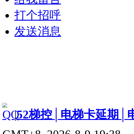
打个招呼
发送消息
|
52梯控│电梯卡延期│