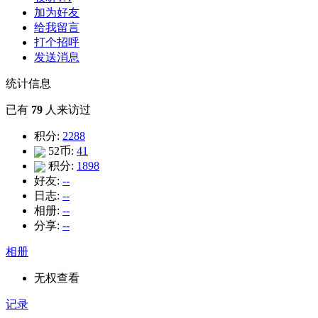
加为好友
给我留言
打个招呼
发送消息
统计信息
已有
79
人来访过
积分:
2288
52币:
41
积分:
1898
好友:
--
日志:
--
相册:
--
分享:
--
相册
无权查看
记录