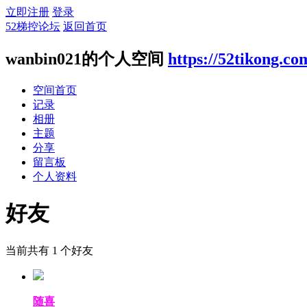
立即注册
登录
52梯控论坛
返回首页
wanbin021的个人空间
https://52tikong.c
空间首页
记录
相册
主题
分享
留言板
个人资料
好友
当前共有
1
个好友
随喜